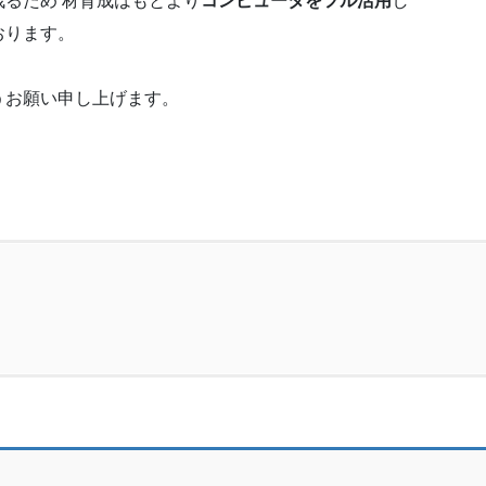
るため 材育成はもとより
コンピュータをフル活用
し
おります。
うお願い申し上げます。