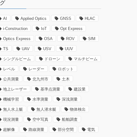
グ
AI
Applied Optics
GNSS
HLAC
i-Construction
IoT
Opt Express
Optics Express
OSA
ROV
SfM
TS
UAV
USV
UUV
シングルビーム
ドローン
マルチビーム
レベル
レーダー
ロボット
公共測量
北九州市
土木
地上レーザー
基準点測量
建設業
機械学習
水準測量
深浅測量
無人水上艇
無人潜水艇
物体検出
現況測量
空中写真
船舶調査
超解像
路線測量
部分空間
電気