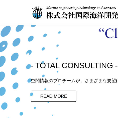
コ
ナ
ン
ビ
テ
ゲ
ン
ー
ツ
シ
へ
ョ
ス
ン
キ
に
ッ
移
プ
動
- TOTAL CONSULTING -
空間情報のプロチームが、さまざまな要望
READ MORE