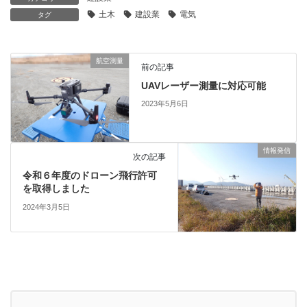
土木
建設業
電気
タグ
航空測量
前の記事
UAVレーザー測量に対応可能
2023年5月6日
情報発信
次の記事
令和６年度のドローン飛行許可
を取得しました
2024年3月5日