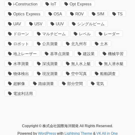
i-Construction
IoT
Opt Express
Optics Express
OSA
ROV
SfM
TS
UAV
USV
UUV
シングルビーム
ドローン
マルチビーム
レベル
レーダー
ロボット
公共測量
北九州市
土木
地上レーザー
基準点測量
建設業
機械学習
水準測量
深浅測量
無人水上艇
無人潜水艇
物体検出
現況測量
空中写真
船舶調査
超解像
路線測量
部分空間
電気
電波利活用
Copyright © 株式会社国際海洋開発 All Rights Reserved.
Powered by
WordPress
with
Lightning Theme
&
VK All in One