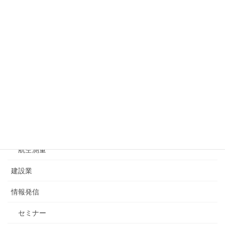
2020年4月27日
カテゴリー
お問合せ
一般測量
基準点測量
水準測量
航空測量
建設業
情報発信
セミナー