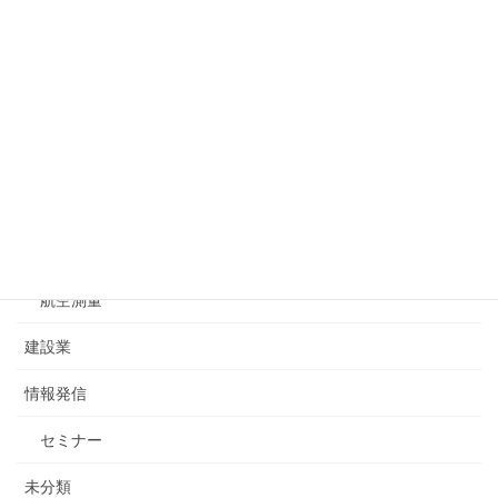
カテゴリー
お問合せ
一般測量
基準点測量
水準測量
航空測量
建設業
情報発信
セミナー
未分類