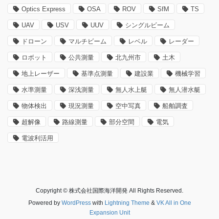
Optics Express
OSA
ROV
SfM
TS
UAV
USV
UUV
シングルビーム
ドローン
マルチビーム
レベル
レーダー
ロボット
公共測量
北九州市
土木
地上レーザー
基準点測量
建設業
機械学習
水準測量
深浅測量
無人水上艇
無人潜水艇
物体検出
現況測量
空中写真
船舶調査
超解像
路線測量
部分空間
電気
電波利活用
Copyright © 株式会社国際海洋開発 All Rights Reserved.
Powered by
WordPress
with
Lightning Theme
&
VK All in One
Expansion Unit