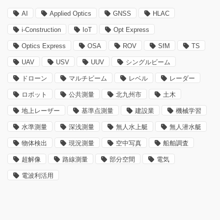
AI
Applied Optics
GNSS
HLAC
i-Construction
IoT
Opt Express
Optics Express
OSA
ROV
SfM
TS
UAV
USV
UUV
シングルビーム
ドローン
マルチビーム
レベル
レーダー
ロボット
公共測量
北九州市
土木
地上レーザー
基準点測量
建設業
機械学習
水準測量
深浅測量
無人水上艇
無人潜水艇
物体検出
現況測量
空中写真
船舶調査
超解像
路線測量
部分空間
電気
電波利活用