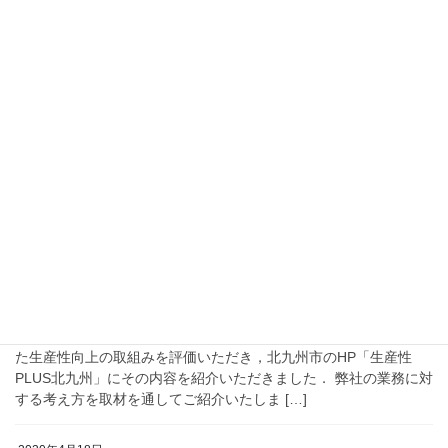
情報発信
「無人水上艇」がNETISの事後評価済み技術
(VE登録)として再登録されました
「無線遠隔操縦等の小型船舶による高精度深浅測量システム 」が
国土交通省の新技術情報提供システム(NETIS)の事後評価済み技術
として再登録されました。弊社は今後とも公共工事の現場で有効
なシステムの開発を進めてまいりますの […]
2020年4月20日
情報発信
北九州市のHP「生産性PLUS北九
州」に掲載されました
生産性改革のヒントを届ける 弊社のロボットや先端技術を活用し
た生産性向上の取組みを評価いただき，北九州市のHP「生産性
PLUS北九州」にその内容を紹介いただきました． 弊社の業務に対
する考え方を取材を通してご紹介いたしま […]