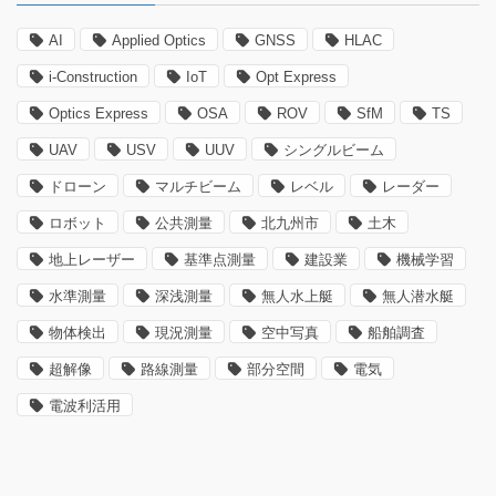
AI
Applied Optics
GNSS
HLAC
i-Construction
IoT
Opt Express
Optics Express
OSA
ROV
SfM
TS
UAV
USV
UUV
シングルビーム
ドローン
マルチビーム
レベル
レーダー
ロボット
公共測量
北九州市
土木
地上レーザー
基準点測量
建設業
機械学習
水準測量
深浅測量
無人水上艇
無人潜水艇
物体検出
現況測量
空中写真
船舶調査
超解像
路線測量
部分空間
電気
電波利活用