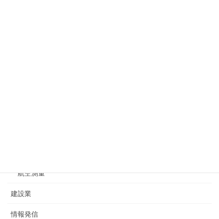
ドローンによる空撮
2020年4月27日
カテゴリー
お問合せ
一般測量
基準点測量
水準測量
航空測量
建設業
情報発信