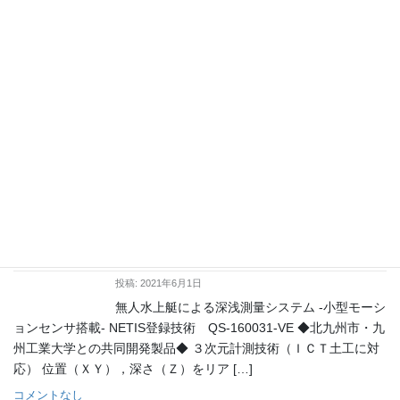
「無人水上艇」がNETISの事後評価済み技術(VE登録)
として再登録されました
投稿: 2021年6月1日
「無線遠隔操縦等の小型船舶による高精度深浅測量システム 」が
国土交通省の新技術情報提供システム(NETIS)の事後評価済み技術
として再登録されました。弊社は今後とも公共工事の現場で有効
なシステムの開発を進めてまいりますの […]
コメントなし
無人水上艇（NETIS登録技術）i-
Construction対応
投稿: 2021年6月1日
無人水上艇による深浅測量システム -小型モーシ
ョンセンサ搭載- NETIS登録技術 QS-160031-VE ◆北九州市・九
州工業大学との共同開発製品◆ ３次元計測技術（ＩＣＴ土工に対
応） 位置（ＸＹ），深さ（Ｚ）をリア […]
コメントなし