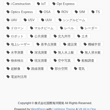
i-Construction
IoT
Opt Express
Optics Express
OSA
ROV
SfM
TS
UAV
USV
UUV
シングルビーム
ドローン
マルチビーム
レベル
レーダー
ロボット
公共測量
北九州市
土木
地上レーザー
基準点測量
建設業
機械学習
水準測量
深浅測量
無人水上艇
無人潜水艇
物体検出
現況測量
空中写真
船舶調査
超解像
路線測量
部分空間
電気
電波利活用
Copyright © 株式会社国際海洋開発 All Rights Reserved.
Powered by
WordPress
with
Lightning Theme
&
VK All in One