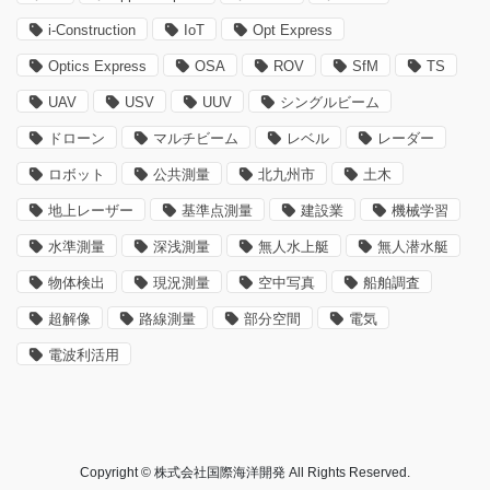
i-Construction
IoT
Opt Express
Optics Express
OSA
ROV
SfM
TS
UAV
USV
UUV
シングルビーム
ドローン
マルチビーム
レベル
レーダー
ロボット
公共測量
北九州市
土木
地上レーザー
基準点測量
建設業
機械学習
水準測量
深浅測量
無人水上艇
無人潜水艇
物体検出
現況測量
空中写真
船舶調査
超解像
路線測量
部分空間
電気
電波利活用
Copyright © 株式会社国際海洋開発 All Rights Reserved.