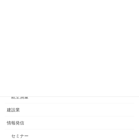
2020年4月27日
カテゴリー
お問合せ
一般測量
基準点測量
水準測量
航空測量
建設業
情報発信
セミナー