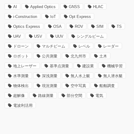
AI
Applied Optics
GNSS
HLAC
i-Construction
IoT
Opt Express
Optics Express
OSA
ROV
SfM
TS
UAV
USV
UUV
シングルビーム
ドローン
マルチビーム
レベル
レーダー
ロボット
公共測量
北九州市
土木
地上レーザー
基準点測量
建設業
機械学習
水準測量
深浅測量
無人水上艇
無人潜水艇
物体検出
現況測量
空中写真
船舶調査
超解像
路線測量
部分空間
電気
電波利活用