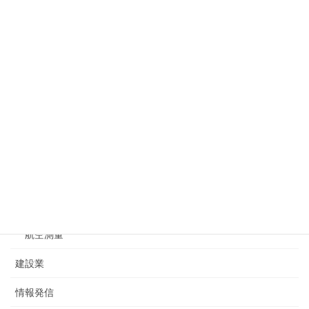
ドローンによる空撮
2020年4月27日
カテゴリー
お問合せ
一般測量
基準点測量
水準測量
航空測量
建設業
情報発信